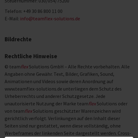
Steuernummer: 030/054/75200
Telefon: +49 30 86 800 11 00
E-Mail:
info@teamflex-solutions.de
Bildrechte
Rechtliche Hinweise
© team
flex
Solutions GmbH – Alle Rechte vorbehalten. Alle
Angaben ohne Gewähr. Text, Bilder, Grafiken, Sound,
Animationen und Videos sowie deren Anordnung auf
www.teamflex-solutions.de unterliegen dem Schutz des
Urheberrechts und anderer Schutzgesetze. Jede
unautorisierte Nutzung der Marke team
flex
Solutions oder
von team
flex
Solutions geschützter Warenzeichen wird
gerichtlich verfolgt. Verlinkungen auf den Inhalt dieser
Seiten sind nur gestattet, wenn diese vollständig, ohne
Werbeframes der linkenden Seite dargestellt werden. Cross-